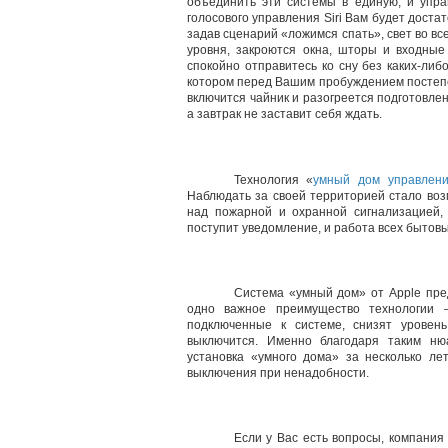
объединить эти системы в единую, и упр
голосового управления Siri Вам будет доста
задав сценарий «ложимся спать», свет во вс
уровня, закроются окна, шторы и входные
спокойно отправитесь ко сну без каких-ли
котором перед Вашим пробуждением постепе
включится чайник и разогреется подготовлен
а завтрак не заставит себя ждать.
Технология «
умный дом управлени
Наблюдать за своей территорией стало воз
над пожарной и охранной сигнализацией,
поступит уведомление, и работа всех бытовы
Система «умный дом» от Apple пре
одно важное преимущество технологии –
подключенные к системе, снизят уровен
выключится. Именно благодаря таким нюа
установка «умного дома» за несколько ле
выключения при ненадобности.
Если у Вас есть вопросы, компания