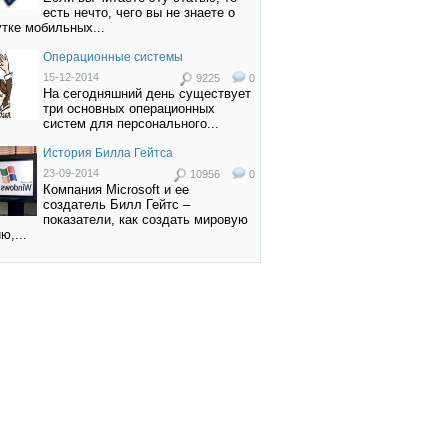
есть нечто, чего вы не знаете о
тке мобильных...
Операционные системы
15-12-2014
9225
0
На сегодняшний день существует
три основных операционных
систем для персонального...
История Билла Гейтса
23-09-2014
10956
0
Компания Microsoft и ее
создатель Билл Гейтс –
показатели, как создать мировую
ю,...