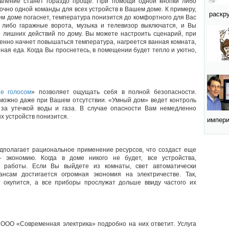
авление станет гораздо проще. При помощи одной кнопки либо
точно одной команды для всех устройств в Вашем доме. К примеру,
раскру
ем доме погаснет, температура понизится до комфортного для Вас
 либо гаражные ворота, музыка и телевизор выключатся, и Вы
бо лишних действий по дому. Вы можете настроить сценарий, при
нно начнет повышаться температура, нагреется ванная комната,
ная еда. Когда Вы проснетесь, в помещении будет тепло и уютно,
е голосом
» позволяет ощущать себя в полной безопасности.
можно даже при Вашем отсутствии. «Умный дом» ведет контроль
 за утечкой воды и газа. В случае опасности Вам немедленно
х устройств понизится.
импери
дполагает рациональное применение ресурсов, что создаст еще
 экономию. Когда в доме никого не будет, все устройства,
ь работы. Если Вы выйдете из комнаты, свет автоматически
нсам достигается огромная экономия на электричестве. Так,
т окупится, а все приборы прослужат дольше ввиду частого их
 ООО «Современная электрика» подробно на них ответит. Услуга