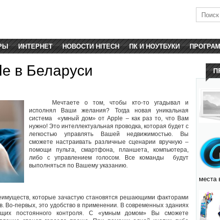
РЫ
ИНТЕРНЕТ
НОВОСТИ HITECH
ПК И НОУТБУКИ
ПРОГРА
le в Беларуси
П
Мечтаете о том, чтобы кто-то угадывал и
исполнял Ваши желания? Тогда новая уникальная
система «умный дом» от Apple – как раз то, что Вам
нужно! Это интеллектуальная проводка, которая будет с
легкостью управлять Вашей недвижимостью. Вы
сможете настраивать различные сценарии вручную –
помощи пульта, смартфона, планшета, компьютера,
либо с управлением голосом. Все команды будут
выполняться по Вашему указанию.
места 
реимуществ, которые зачастую становятся решающими факторами
. Во-первых, это удобство в применении. В современных зданиях
ующих постоянного контроля. С «умным домом» Вы сможете