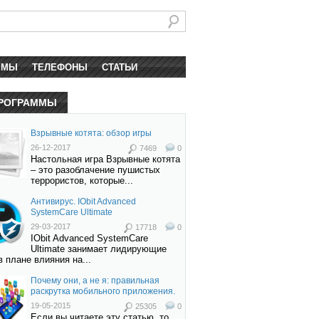
ММЫ
ТЕЛЕФОНЫ
СТАТЬИ
РОГРАММЫ
Взрывные котята: обзор игры
26-12-2017
7469
0
Настольная игра Взрывные котята
– это разоблачение пушистых
террористов, которые...
Антивирус. IObit Advanced
SystemCare Ultimate
29-03-2017
17718
0
IObit Advanced SystemCare
Ultimate занимает лидирующие
в плане влияния на...
Почему они, а не я: правильная
раскрутка мобильного приложения.
19-05-2015
25305
0
Если вы читаете эту статью, то