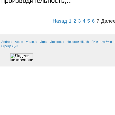
производительность,
...
Назад
1
2
3
4
5
6
7
Дале
Android
Apple
Железо
Игры
Интернет
Новости Hitech
ПК и ноутбуки
О редакции