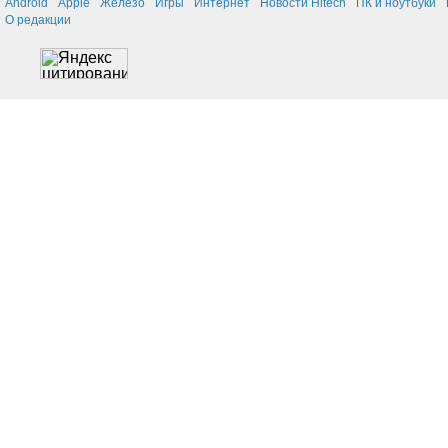
Android
Apple
Железо
Игры
Интернет
Новости Hitech
ПК и ноутбуки
О редакции