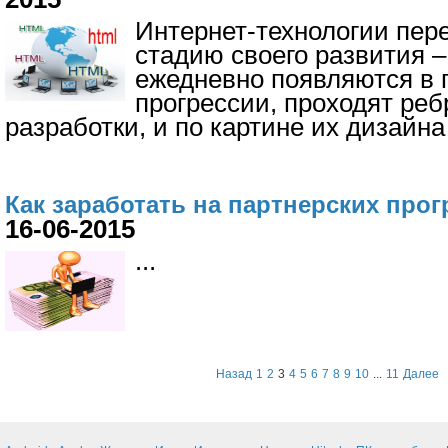
Интернет-технологии пер
стадию своего развития –
ежедневно появляются в 
прогрессии, проходят ре
разработки, и по картине их дизайна
Как заработать на партнерских про
16-06-2015
...
Назад
1
2
3
4
5
6
7
8
9
10
...
11
Далее