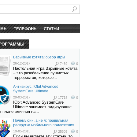
ММЫ
ТЕЛЕФОНЫ
СТАТЬИ
РОГРАММЫ
Взрывные котята: обзор игры
26-12-2017
7469
0
Настольная игра Взрывные котята
– это разоблачение пушистых
террористов, которые...
Антивирус. IObit Advanced
SystemCare Ultimate
29-03-2017
17718
0
IObit Advanced SystemCare
Ultimate занимает лидирующие
в плане влияния на...
Почему они, а не я: правильная
раскрутка мобильного приложения.
19-05-2015
25305
0
Если вы читаете эту статью, то