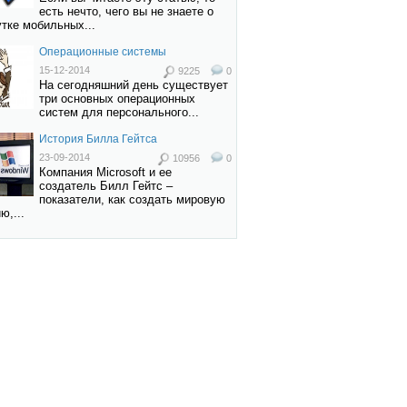
есть нечто, чего вы не знаете о
тке мобильных...
Операционные системы
15-12-2014
9225
0
На сегодняшний день существует
три основных операционных
систем для персонального...
История Билла Гейтса
23-09-2014
10956
0
Компания Microsoft и ее
создатель Билл Гейтс –
показатели, как создать мировую
ю,...